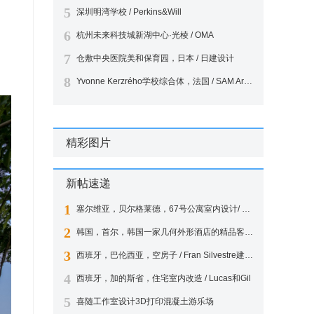
5
深圳明湾学校 / Perkins&Will
6
杭州未来科技城新湖中心·光棱 / OMA
7
仓敷中央医院美和保育园，日本 / 日建设计
8
Yvonne Kerzrého学校综合体，法国 / SAM Architecture
精彩图片
新帖速递
1
塞尔维亚，贝尔格莱德，67号公寓室内设计/ EXE STUDIO
2
韩国，首尔，韩国一家几何外形酒店的精品客房设计 / Seungmo Lim
3
西班牙，巴伦西亚，空房子 / Fran Silvestre建筑师事务所
4
西班牙，加的斯省，住宅室内改造 / Lucas和Gil
5
喜随工作室设计3D打印混凝土游乐场