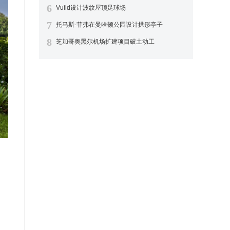
6
Vuild设计波纹屋顶足球场
7
托马斯-菲弗在曼哈顿公园设计拱形亭子
8
芝加哥奥黑尔机场扩建项目破土动工