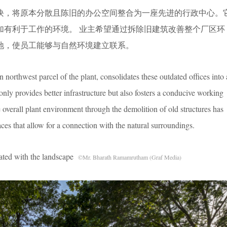
块，将原本分散且陈旧的办公空间整合为一座先进的行政中心。
加有利于工作的环境。 业主希望通过拆除旧建筑改善整个厂区环
地，使员工能够与自然环境建立联系。
 northwest parcel of the plant, consolidates these outdated offices into 
 only provides better infrastructure but also fosters a conducive working
 overall plant environment through the demolition of old structures has
aces that allow for a connection with the natural surroundings.
with the landscape
©Mr. Bharath Ramamrutham (Graf Media)