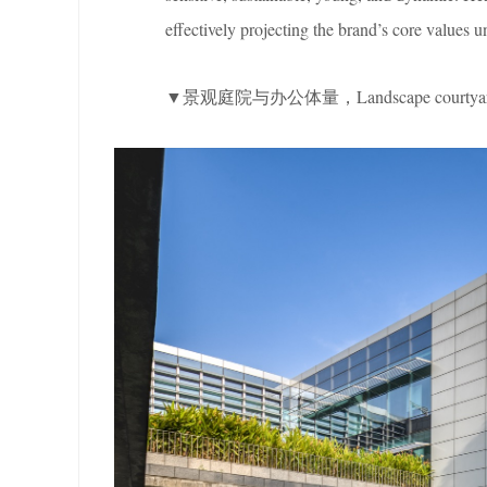
effectively projecting the brand’s core values 
▼景观庭院与办公体量，Landscape courtyard an