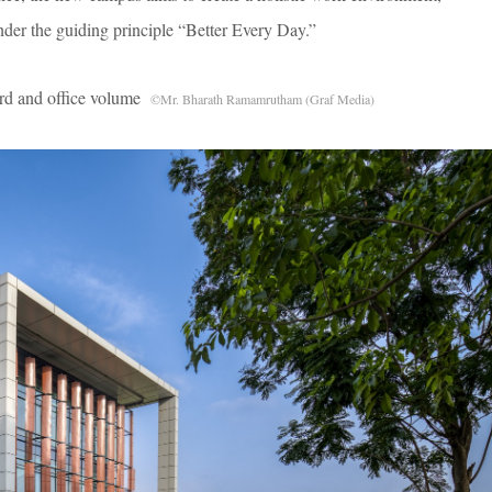
under the guiding principle “Better Every Day.”
d office volume
©Mr. Bharath Ramamrutham (Graf Media)