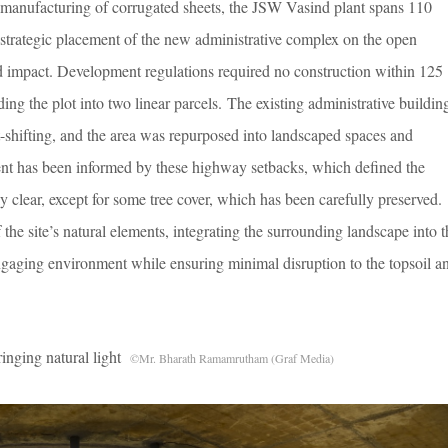
 manufacturing of corrugated sheets, the JSW Vasind plant spans 110
trategic placement of the new administrative complex on the open
d impact. Development regulations required no construction within 125
ding the plot into two linear parcels. The existing administrative buildin
t-shifting, and the area was repurposed into landscaped spaces and
nt has been informed by these highway setbacks, which defined the
y clear, except for some tree cover, which has been carefully preserved.
 the site’s natural elements, integrating the surrounding landscape into t
engaging environment while ensuring minimal disruption to the topsoil a
ng natural light
©Mr. Bharath Ramamrutham (Graf Media)