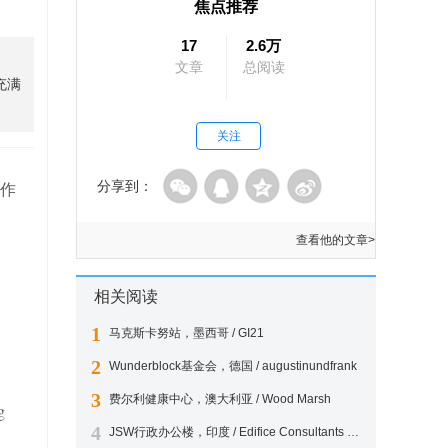
焦点推荐
17
2.6万
文章
总阅读
充满
关注
工作
分享到：
查看他的文章>
相关阅读
1
马克斯卡努站，墨西哥 / GI21
2
Wunderblock基金会，德国 / augustinundfrank
3
费尔利健康中心，澳大利亚 / Wood Marsh
g
4
JSW行政办公楼，印度 / Edifice Consultants Pvt. Ltd