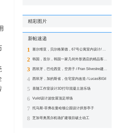
精彩图片
用
新帖速递
历
1
塞尔维亚，贝尔格莱德，67号公寓室内设计/ EXE STUDIO
。
2
韩国，首尔，韩国一家几何外形酒店的精品客房设计 / Seungmo Lim
瓷
3
西班牙，巴伦西亚，空房子 / Fran Silvestre建筑师事务所
全
4
西班牙，加的斯省，住宅室内改造 / Lucas和Gil
砖
5
喜随工作室设计3D打印混凝土游乐场
6
Vuild设计波纹屋顶足球场
7
托马斯-菲弗在曼哈顿公园设计拱形亭子
8
芝加哥奥黑尔机场扩建项目破土动工