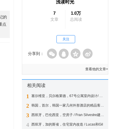
浅读时光
7
1.0万
纪的
文章
总阅读
重点
关注
分享到：
查看他的文章>
相关阅读
1
塞尔维亚，贝尔格莱德，67号公寓室内设计/ EXE STUDIO
2
韩国，首尔，韩国一家几何外形酒店的精品客房设计 / Seungmo Lim
3
西班牙，巴伦西亚，空房子 / Fran Silvestre建筑师事务所
4
西班牙，加的斯省，住宅室内改造 / Lucas和Gil