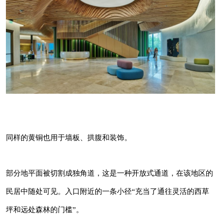
同样的黄铜也用于墙板、拱腹和装饰。
部分地平面被切割成独角道，这是一种开放式通
道，在该地区的民居中随处可见。入口附近的一
条小径“充当了通往灵活的西草坪和远处森林的
门槛”。
同样的黄铜也用于墙板、拱腹和装饰。
室内有通风的空间和泥土材料，包括石灰华地
板、羊毛地毯和山核桃和胡桃木贴面的胶合板。
部分地平面被切割成独角道，这是一种开放式通道，在该地区的
整个房间的木质天花板有助于将房间连接在一
民居中随处可见。入口附近的一条小径“充当了通往灵活的西草
起，给人一种内聚的感觉。
坪和远处森林的门槛”。