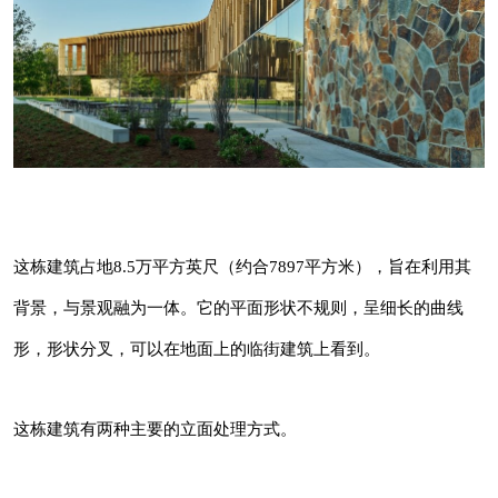
这栋建筑占地8.5万平方英尺（约合7897平方
米），旨在利用其背景，与景观融为一体。它的
平面形状不规则，呈细长的曲线形，形状分叉，
可以在地面上的临街建筑上看到。
这栋建筑占地8.5万平方英尺（约合7897平方米），旨在利用其
背景，与景观融为一体。它的平面形状不规则，呈细长的曲线
这栋建筑有两种主要的立面处理方式。
形，形状分叉，可以在地面上的临街建筑上看到。
它下半部分覆盖着长颈鹿石，这是该地区发现的
这栋建筑有两种主要的立面处理方式。
一种当地风格的覆层。它通常由大小不一的平面
原石组成，这些原石用灰泥固定到位，形成一种