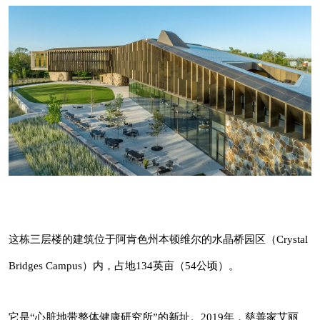
长按识别二维码看详情
这栋三层楼的建筑位于阿肯色州本顿维尔的水晶
桥园区（Crystal Bridges Campus）内，占地
134英亩（54公顷）。
这栋三层楼的建筑位于阿肯色州本顿维尔的水晶桥园区（Crystal
建筑库(jianzhuku.com) - 为全
球建筑师而打造的高品质平台!
Bridges Campus）内，占地134英亩（54公顷）。
它是“心脏地带整体健康研究所”的新址。2019
建筑库是中国第一影响力与最受欢迎的建筑/
年，慈善家艾丽斯-沃尔顿（Alice Walton）创立
景观/设计门户与平台，是⾯向建筑专业和⼤
它是“心脏地带整体健康研究所”的新址。2019年，慈善家艾丽