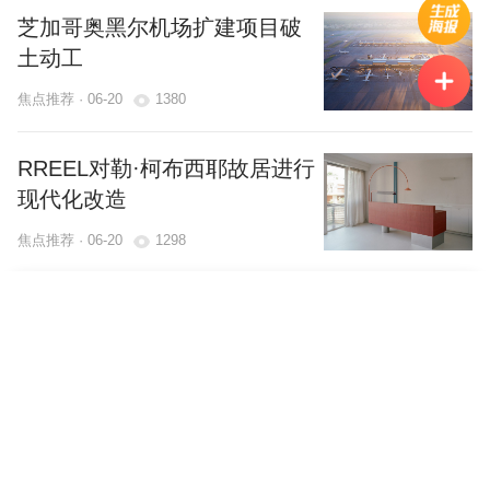
芝加哥奥黑尔机场扩建项目破
土动工
焦点推荐 · 06-20
1380
RREEL对勒·柯布西耶故居进行
现代化改造
焦点推荐 · 06-20
1298
举报内容
选择地区
返回
马龙·布莱克韦尔设计阿肯
0.00
色“长颈鹿石建筑”
¥
选择举报理由
*
支付时间:
00
:
00
:
00
焦点推荐 · 06-20
1183
中国
+86
举报描述
此“墙”非墙，马耳他 /
微信支付
BALCONY STUDIO + KLELIA