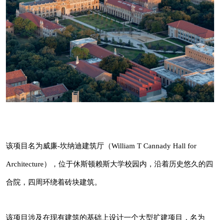
长按识别二维码看详情
该项目名为威廉-坎纳迪建筑厅（William T
Cannady Hall for Architecture），位于休斯顿赖
该项目名为威廉-坎纳迪建筑厅（William T Cannady Hall for
斯大学校园内，沿着历史悠久的四合院，四周环
Architecture），位于休斯顿赖斯大学校园内，沿着历史悠久的四
建筑库(jianzhuku.com) - 为全
绕着砖块建筑。
球建筑师而打造的高品质平台!
合院，四周环绕着砖块建筑。
建筑库是中国第一影响力与最受欢迎的建筑/
该项目涉及在现有建筑的基础上设计一个大型扩
景观/设计门户与平台，是⾯向建筑专业和⼤
该项目涉及在现有建筑的基础上设计一个大型扩建项目，名为