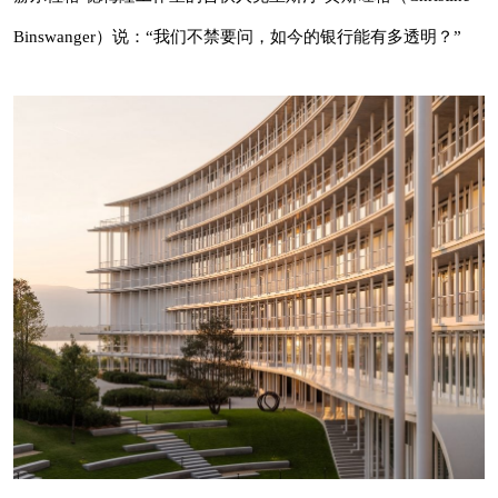
问，如今的银行能有多透明？”
众双向传播的综合性建筑媒体！
Binswanger）说：“我们不禁要问，如今的银行能有多透明？”
克里斯汀-宾斯旺格说：“你为什么要把人们关起