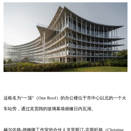
长按识别二维码看详情
这栋名为“一顶”（One Roof）的办公楼位于市中
心以北的一个火车站旁，通过其宽阔的玻璃幕墙
俯瞰日内瓦湖。
这栋名为“一顶”（One Roof）的办公楼位于市中心以北的一个火
建筑库(jianzhuku.com) - 为全
球建筑师而打造的高品质平台!
车站旁，通过其宽阔的玻璃幕墙俯瞰日内瓦湖。
赫尔佐格-德梅隆工作室的合伙人克里斯汀-宾斯
建筑库是中国第一影响力与最受欢迎的建筑/
旺格（Christine Binswanger）说：“我们不禁要
景观/设计门户与平台，是⾯向建筑专业和⼤
赫尔佐格-德梅隆工作室的合伙人克里斯汀-宾斯旺格（Christine