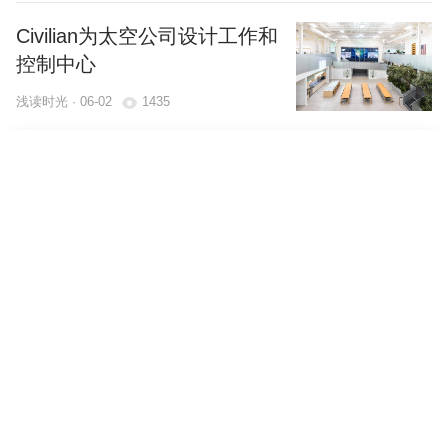
Civilian为太空公司设计工作和
控制中心
浅读时光 · 06-02
1435
举报内容
选择地区
返回
赫尔佐格-德梅隆完成隆奥银行
0.00
总部大楼
¥
选择举报理由
*
支付时间:
00
:
00
:
00
浅读时光 · 06-02
1534
中国
+86
举报描述
BIG设计洛杉矶670 Mesquit
微信支付
浅读时光 · 06-02
1528
0
/100
已经到最后一页了