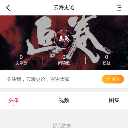
云海史论
0
0
0
文章数
阅读数
粉丝
关注我，云海史论，谢谢大家
关注
头条
视频
图集
暂无数据！